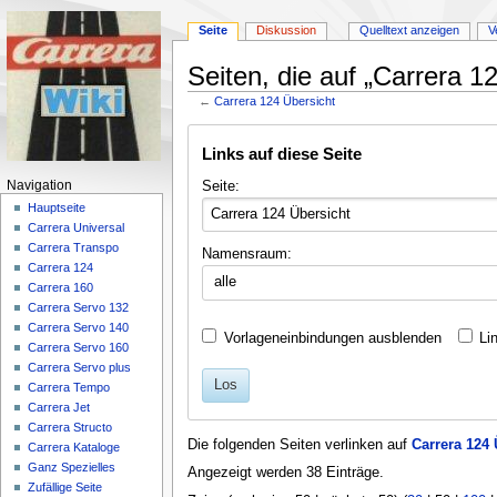
Seite
Diskussion
Quelltext anzeigen
V
Seiten, die auf „Carrera 1
←
Carrera 124 Übersicht
Zur
Zur
Links auf diese Seite
Navigation
Suche
springen
springen
Navigationsmenü
Seite:
Navigation
Hauptseite
Carrera Universal
Carrera Transpo
Namensraum:
Carrera 124
alle
Carrera 160
Carrera Servo 132
Carrera Servo 140
Vorlageneinbindungen ausblenden
Li
Carrera Servo 160
Carrera Servo plus
Los
Carrera Tempo
Carrera Jet
Carrera Structo
Die folgenden Seiten verlinken auf
Carrera 124 
Carrera Kataloge
Ganz Spezielles
Angezeigt werden 38 Einträge.
Zufällige Seite