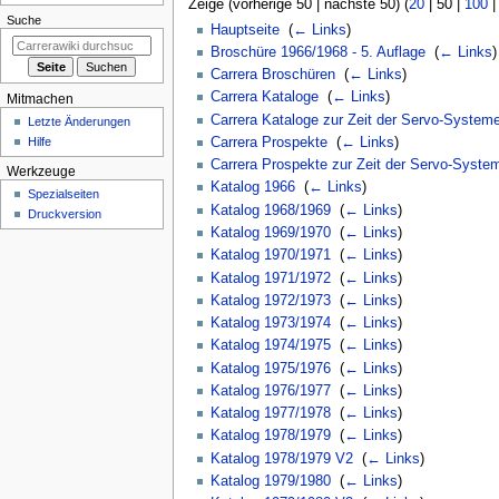
Zeige (
vorherige 50
|
nächste 50
) (
20
|
50
|
100
Suche
Hauptseite
‎
(
← Links
)
Broschüre 1966/1968 - 5. Auflage
‎
(
← Links
)
Carrera Broschüren
‎
(
← Links
)
Carrera Kataloge
‎
(
← Links
)
Mitmachen
Carrera Kataloge zur Zeit der Servo-System
Letzte Änderungen
Carrera Prospekte
‎
(
← Links
)
Hilfe
Carrera Prospekte zur Zeit der Servo-Syste
Werkzeuge
Katalog 1966
‎
(
← Links
)
Spezialseiten
Katalog 1968/1969
‎
(
← Links
)
Druckversion
Katalog 1969/1970
‎
(
← Links
)
Katalog 1970/1971
‎
(
← Links
)
Katalog 1971/1972
‎
(
← Links
)
Katalog 1972/1973
‎
(
← Links
)
Katalog 1973/1974
‎
(
← Links
)
Katalog 1974/1975
‎
(
← Links
)
Katalog 1975/1976
‎
(
← Links
)
Katalog 1976/1977
‎
(
← Links
)
Katalog 1977/1978
‎
(
← Links
)
Katalog 1978/1979
‎
(
← Links
)
Katalog 1978/1979 V2
‎
(
← Links
)
Katalog 1979/1980
‎
(
← Links
)