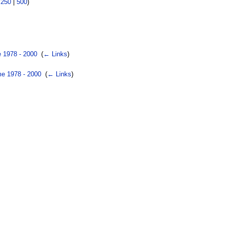
|
250
|
500
)
e 1978 - 2000
‎
(
← Links
)
me 1978 - 2000
‎
(
← Links
)