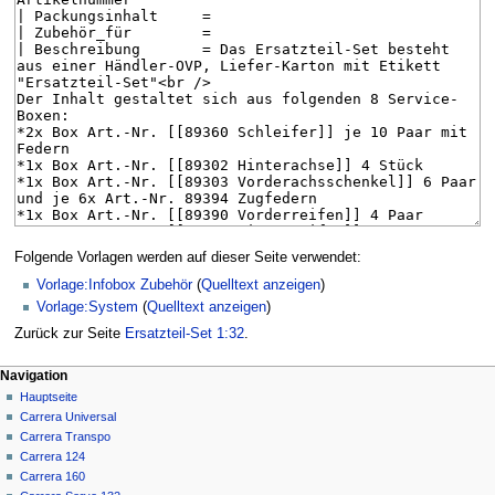
Folgende Vorlagen werden auf dieser Seite verwendet:
Vorlage:Infobox Zubehör
(
Quelltext anzeigen
)
Vorlage:System
(
Quelltext anzeigen
)
Zurück zur Seite
Ersatzteil-Set 1:32
.
Navigationsmenü
Seitenaktionen
Meine Werkzeuge
Navigation
Seite
Anmelden
Hauptseite
Diskussion
Carrera Universal
Lesen
Carrera Transpo
Quelltext
Carrera 124
anzeigen
Carrera 160
Versionsgeschichte