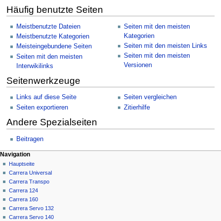
Häufig benutzte Seiten
Meistbenutzte Dateien
Seiten mit den meisten
Kategorien
Meistbenutzte Kategorien
Seiten mit den meisten Links
Meisteingebundene Seiten
Seiten mit den meisten
Seiten mit den meisten
Versionen
Interwikilinks
Seitenwerkzeuge
Links auf diese Seite
Seiten vergleichen
Seiten exportieren
Zitierhilfe
Andere Spezialseiten
Beitragen
Navigationsmenü
Seitenaktionen
Meine Werkzeuge
Navigation
Spezialseite
Anmelden
Hauptseite
Carrera Universal
Carrera Transpo
Carrera 124
Carrera 160
Carrera Servo 132
Carrera Servo 140