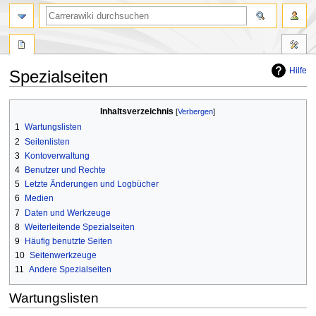
Suche
Hilfe
Spezialseiten
Zur
Zur
Inhaltsverzeichnis
Navigation
Suche
1
Wartungslisten
springen
springen
2
Seitenlisten
3
Kontoverwaltung
4
Benutzer und Rechte
5
Letzte Änderungen und Logbücher
6
Medien
7
Daten und Werkzeuge
8
Weiterleitende Spezialseiten
9
Häufig benutzte Seiten
10
Seitenwerkzeuge
11
Andere Spezialseiten
Wartungslisten