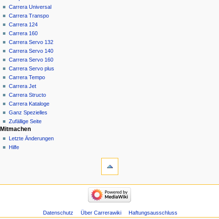
Carrera Universal
Carrera Transpo
Carrera 124
Carrera 160
Carrera Servo 132
Carrera Servo 140
Carrera Servo 160
Carrera Servo plus
Carrera Tempo
Carrera Jet
Carrera Structo
Carrera Kataloge
Ganz Spezielles
Zufällige Seite
Mitmachen
Letzte Änderungen
Hilfe
Werkzeuge
Spezialseiten
Druckversion
Navigation
Hauptseite
Carrera
Universal
Datenschutz
Über Carrerawiki
Haftungsausschluss