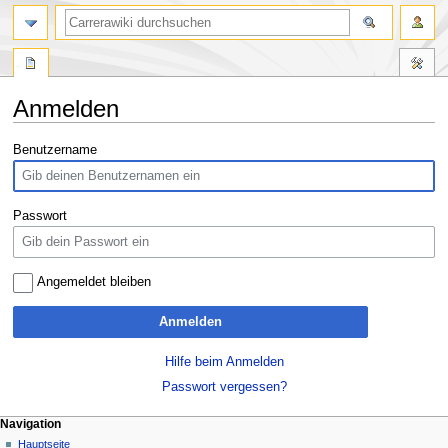
Suche
Anmelden
Zur
Zur
Benutzername
Navigation
Suche
springen
springen
Passwort
Angemeldet bleiben
Anmelden
Hilfe beim Anmelden
Passwort vergessen?
Navigationsmenü
Seitenaktionen
Meine Werkzeuge
Navigation
Spezialseite
Anmelden
Hauptseite