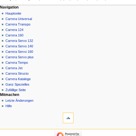
Navigationsmenü
Seitenaktionen
Meine Werkzeuge
Navigation
Seite
Anmelden
Hauptseite
Diskussion
Carrera Universal
Lesen
Carrera Transpo
Quelltext
Carrera 124
anzeigen
Carrera 160
Versionsgeschichte
Carrera Servo 132
Carrera Servo 140
Carrera Servo 160
Carrera Servo plus
Carrera Tempo
Carrera Jet
Carrera Structo
Carrera Kataloge
Ganz Spezielles
Zufällige Seite
Mitmachen
Letzte Änderungen
Hilfe
Werkzeuge
Spezialseiten
Druckversion
Navigation
Hauptseite