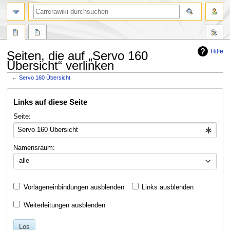
Suche
Hilfe
Seiten, die auf „Servo 160
Übersicht“ verlinken
←
Servo 160 Übersicht
Zur
Zur
Links auf diese Seite
Navigation
Suche
springen
springen
Seite:
Namensraum:
alle
Vorlageneinbindungen ausblenden
Links ausblenden
Weiterleitungen ausblenden
Los