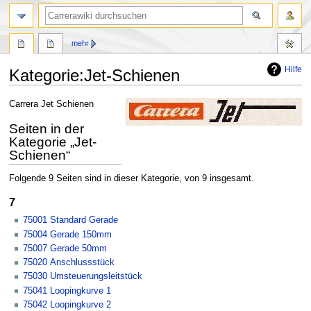
Suche
mehr
Hilfe
Kategorie
:
Jet-Schienen
Zur
Zur
Carrera Jet Schienen
Navigation
Suche
Seiten in der
springen
springen
Kategorie „Jet-
Schienen“
Folgende 9 Seiten sind in dieser Kategorie, von 9 insgesamt.
7
75001 Standard Gerade
75004 Gerade 150mm
75007 Gerade 50mm
75020 Anschlussstück
75030 Umsteuerungsleitstück
75041 Loopingkurve 1
75042 Loopingkurve 2