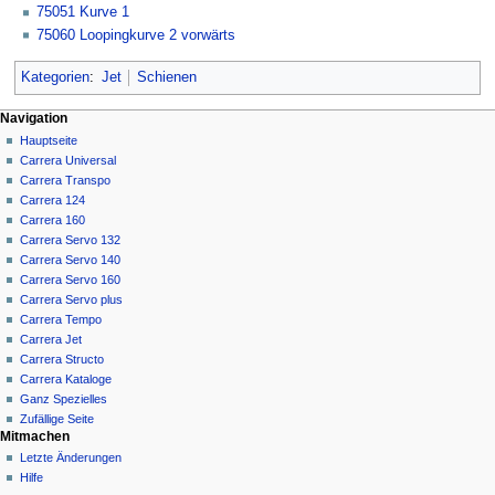
75051 Kurve 1
75060 Loopingkurve 2 vorwärts
Kategorien
:
Jet
Schienen
Navigationsmenü
Seitenaktionen
Meine Werkzeuge
Navigation
Kategorie
Anmelden
Hauptseite
Diskussion
Carrera Universal
Lesen
Carrera Transpo
Quelltext
Carrera 124
anzeigen
Carrera 160
Versionsgeschichte
Carrera Servo 132
Carrera Servo 140
Carrera Servo 160
Carrera Servo plus
Carrera Tempo
Carrera Jet
Carrera Structo
Carrera Kataloge
Ganz Spezielles
Zufällige Seite
Mitmachen
Letzte Änderungen
Hilfe
Werkzeuge