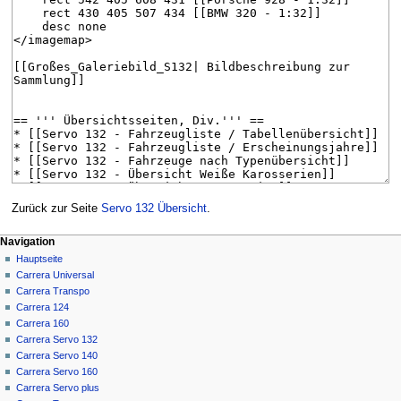
Zurück zur Seite
Servo 132 Übersicht
.
Navigationsmenü
Seitenaktionen
Meine Werkzeuge
Navigation
Seite
Anmelden
Hauptseite
Diskussion
Carrera Universal
Lesen
Carrera Transpo
Quelltext
Carrera 124
anzeigen
Carrera 160
Versionsgeschichte
Carrera Servo 132
Carrera Servo 140
Carrera Servo 160
Carrera Servo plus