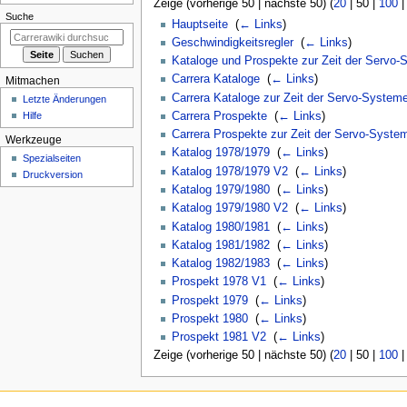
Zeige (
vorherige 50
|
nächste 50
) (
20
|
50
|
100
Suche
Hauptseite
‎
(
← Links
)
Geschwindigkeitsregler
‎
(
← Links
)
Kataloge und Prospekte zur Zeit der Servo-
Carrera Kataloge
‎
(
← Links
)
Mitmachen
Carrera Kataloge zur Zeit der Servo-System
Letzte Änderungen
Carrera Prospekte
‎
(
← Links
)
Hilfe
Carrera Prospekte zur Zeit der Servo-Syste
Werkzeuge
Katalog 1978/1979
‎
(
← Links
)
Spezialseiten
Katalog 1978/1979 V2
‎
(
← Links
)
Druckversion
Katalog 1979/1980
‎
(
← Links
)
Katalog 1979/1980 V2
‎
(
← Links
)
Katalog 1980/1981
‎
(
← Links
)
Katalog 1981/1982
‎
(
← Links
)
Katalog 1982/1983
‎
(
← Links
)
Prospekt 1978 V1
‎
(
← Links
)
Prospekt 1979
‎
(
← Links
)
Prospekt 1980
‎
(
← Links
)
Prospekt 1981 V2
‎
(
← Links
)
Zeige (
vorherige 50
|
nächste 50
) (
20
|
50
|
100