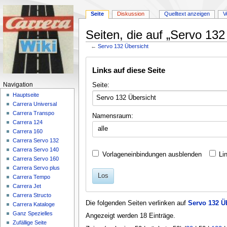
Seite
Diskussion
Quelltext anzeigen
V
Seiten, die auf „Servo 132
←
Servo 132 Übersicht
Zur
Zur
Links auf diese Seite
Navigation
Suche
springen
springen
Navigationsmenü
Seite:
Navigation
Hauptseite
Carrera Universal
Carrera Transpo
Namensraum:
Carrera 124
alle
Carrera 160
Carrera Servo 132
Carrera Servo 140
Vorlageneinbindungen ausblenden
Li
Carrera Servo 160
Carrera Servo plus
Los
Carrera Tempo
Carrera Jet
Carrera Structo
Die folgenden Seiten verlinken auf
Servo 132 Ü
Carrera Kataloge
Ganz Spezielles
Angezeigt werden 18 Einträge.
Zufällige Seite