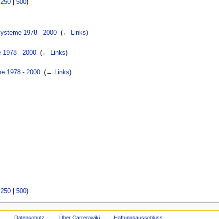
|
250
|
500
)
Systeme 1978 - 2000
‎
(
← Links
)
e 1978 - 2000
‎
(
← Links
)
me 1978 - 2000
‎
(
← Links
)
|
250
|
500
)
Datenschutz
Über Carrerawiki
Haftungsausschluss